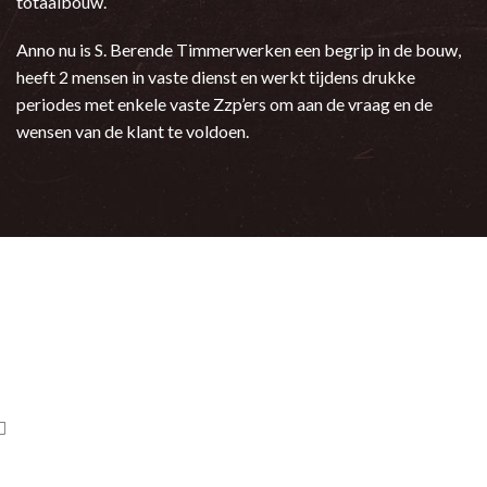
totaalbouw.
Anno nu is S. Berende Timmerwerken een begrip in de bouw,
heeft 2 mensen in vaste dienst en werkt tijdens drukke
periodes met enkele vaste Zzp’ers om aan de vraag en de
wensen van de klant te voldoen.