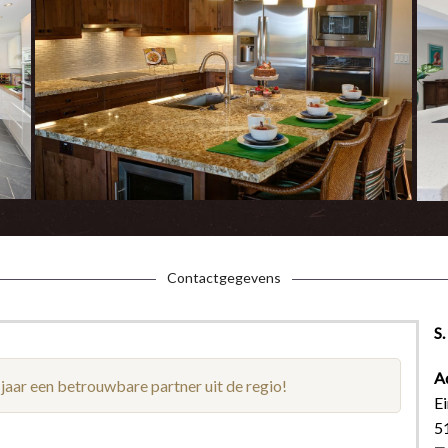
Contactgegevens
S
A
 jaar een betrouwbare partner uit de regio!
Ei
5