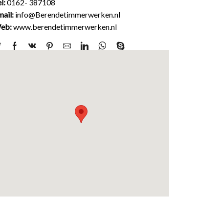
l:
0162- 387108
ail:
info@Berendetimmerwerken.nl
eb:
www.berendetimmerwerken.nl