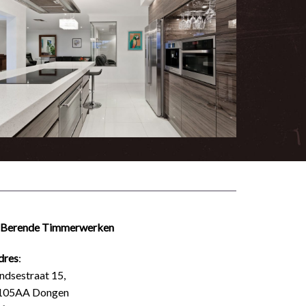
. Berende Timmerwerken
dres
:
ndsestraat 15,
105AA Dongen