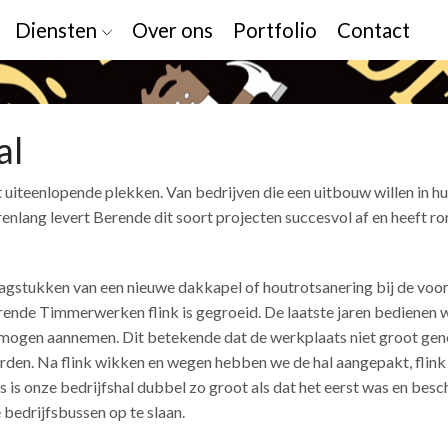
Diensten
Over ons
Portfolio
Contact
al
teenlopende plekken. Van bedrijven die een uitbouw willen in h
arenlang levert Berende dit soort projecten succesvol af en heeft 
agstukken van een nieuwe dakkapel of houtrotsanering bij de voor
nde Timmerwerken flink is gegroeid. De laatste jaren bedienen 
 mogen aannemen. Dit betekende dat de werkplaats niet groot ge
rden. Na flink wikken en wegen hebben we de hal aangepakt, flink
 is onze bedrijfshal dubbel zo groot als dat het eerst was en besc
 bedrijfsbussen op te slaan.