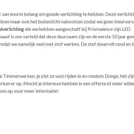
 van enorm belang om goede verlichting te hebben. Deze verlicht
 doen maar ook het buitenlicht nabootsen zodat we geen kleurvers
lverlichting
die we hebben aangeschaft bij Prismalence zijn LED
naast is ons verteld dat deze duurzaam zijn en de eerste 10 jaar ge
dat we namelijk veel met stof werken. De stof dwarrelt rond en 
immerwerken. je ziet ze vast rijden in en rondom Donge. het zij
en er op. Mocht je interesse hebben in een offerte of meer will
ons op voor meer informatie!