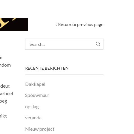
Return to previous page
SEARCH
un
rondom
RECENTE BERICHTEN
Dakkapel
deur.
we heel
Spouwmuur
noeg
opslag
hikt
veranda
Nieuw project