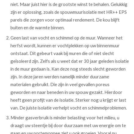
niet. Maar juist hier is de grootste winst te behalen. Gelukkig
zijn er oplossing, zoals de spouwmuurisolatie met HR++ EPS
parels die zorgen voor optimaal rendement. De kou blijft
buiten en de warmte binnen.
Geen last van vocht en schimmel op de muur. Wanneer het
herfst wordt, kunnen er vochtplekken op uw binnenmuur
ontstaat. Dit gebeurt vaak bij muren die of niet slecht
geïsoleerd zijn. Zelfs als u weet dat er 30 jaar geleden isolatie
in de muur gedaan is. Kan deze nog steeds slecht geworden
zijn. In deze jaren werden namelijk minder duurzame
materialen gebruikt. Die zijn in veel gevallen poreus
geworden en naar beneden in uw spouw gezakt. Hierdoor
heeft geen profijt van de isolatie. Sterker nog u krijgt er last
van. De juiste isolatie verhelpt vocht en schimmelproblemen.
Minder gasverbruik is minder belasting voor het milieu, u
draagt uw steentje bij door duurzaam met uw energie om te
gaan en uw portemonnee ziet u ook groeien. Vooral nu